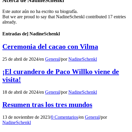
Acerca de
NadineSchenkl
Este autor aún no ha escrito su biografía.
But we are proud to say that
NadineSchenkl
contributed 17 entries
already.
Entradas de] NadineSchenkl
Ceremonia del cacao con Vilma
25 de abril de 2024
/
en
General
/
por
NadineSchenkl
¡El curandero de Paco Willko viene de
visita!
18 de abril de 2024
/
en
General
/
por
NadineSchenkl
Resumen tras los tres mundos
13 de noviembre de 2023
/
0 Comentarios
/
en
General
/
por
NadineSchenkl