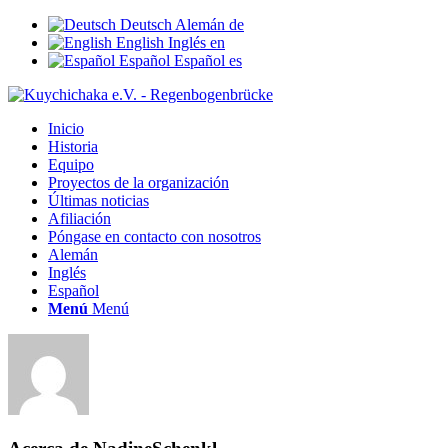
Deutsch
Alemán
de
English
Inglés
en
Español
Español
es
Inicio
Historia
Equipo
Proyectos de la organización
Últimas noticias
Afiliación
Póngase en contacto con nosotros
Alemán
Inglés
Español
Menú
Menú